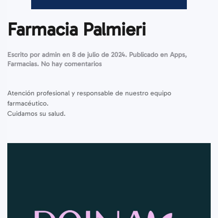
Farmacia Palmieri
Escrito por
admin
en
8 de julio de 2024
. Publicado en
Apps
,
en
Farmacias
.
No hay comentarios
Farmacia
Palmieri
Atención profesional y responsable de nuestro equipo
farmacéutico.
Cuidamos su salud.