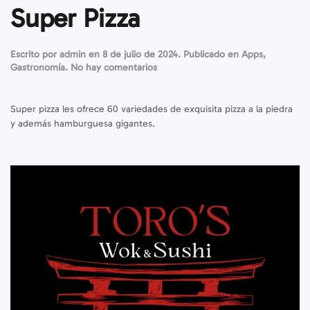
Super Pizza
Escrito por
admin
en
8 de julio de 2024
. Publicado en
Apps
,
en
Gastronomía
.
No hay comentarios
Super
Pizza
Super pizza les ofrece 60 variedades de exquisita pizza a la piedra
y además hamburguesa gigantes.