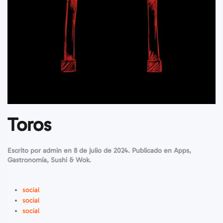
Toros
Escrito por
admin
en
8 de julio de 2024
. Publicado en
Apps
,
Gastronomía
,
Sushi & Wok
.
social
social
social