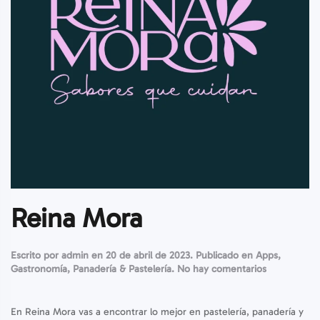
Reina Mora
Escrito por
admin
en
20 de abril de 2023
. Publicado en
Apps
,
en
Gastronomía
,
Panadería & Pastelería
.
No hay comentarios
Reina
Mora
En Reina Mora vas a encontrar lo mejor en pastelería, panadería y