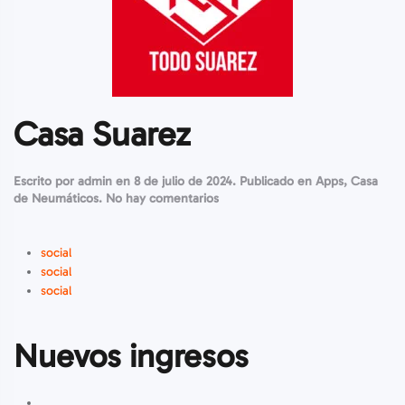
Casa Suarez
Escrito por
admin
en
8 de julio de 2024
. Publicado en
Apps
,
Casa
en
de Neumáticos
.
No hay comentarios
Casa
Suarez
social
social
social
Nuevos ingresos