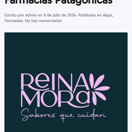
Escrito por
admin
en
8 de julio de 2024
. Publicado en
Apps
,
en
Farmacias
.
No hay comentarios
Farmacias
Patagónicas