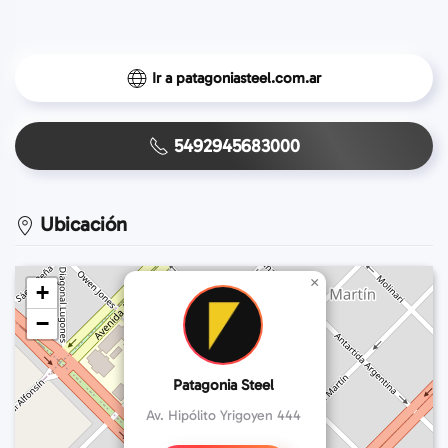
Ir a patagoniasteel.com.ar
5492945683000
Ubicación
×
+
−
Patagonia Steel
Av. Hipólito Yrigoyen 444